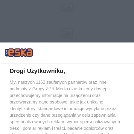
Drogi Użytkowniku,
My, naszych 1162 zaufanych partnerów oraz inne
Żaden utwór zamieszczony w serwisie nie może być powielany i
podmioty z Grupy ZPR Media uzyskujemy dostęp i
rozpowszechniany lub dalej rozpowszechniany w jakikolwiek sposób (w
tym także elektroniczny lub mechaniczny) na jakimkolwiek polu
przechowujemy informacje na urządzeniu oraz
eksploatacji w jakiejkolwiek formie, włącznie z umieszczaniem w Internecie
przetwarzamy dane osobowe, takie jak unikalne
bez pisemnej zgody właściciela praw. Jakiekolwiek użycie lub
wykorzystanie utworów w całości lub w części z naruszeniem prawa, tzn.
identyfikatory, standardowe informacje wysyłane przez
bez właściwej zgody, jest zabronione pod groźbą kary i może być ścigane
urządzenie czy dane przeglądania w celu zapewniania
prawnie.
spersonalizowanych reklam, wybór spersonalizowanych
treści, pomiar reklam i treści, badanie odbiorców oraz