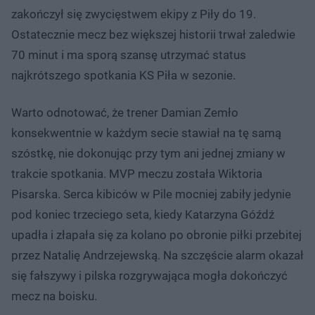
zakończył się zwycięstwem ekipy z Piły do 19.
Ostatecznie mecz bez większej historii trwał zaledwie
70 minut i ma sporą szansę utrzymać status
najkrótszego spotkania KS Piła w sezonie.
Warto odnotować, że trener Damian Zemło
konsekwentnie w każdym secie stawiał na tę samą
szóstkę, nie dokonując przy tym ani jednej zmiany w
trakcie spotkania. MVP meczu została Wiktoria
Pisarska. Serca kibiców w Pile mocniej zabiły jedynie
pod koniec trzeciego seta, kiedy Katarzyna Góźdź
upadła i złapała się za kolano po obronie piłki przebitej
przez Natalię Andrzejewską. Na szczęście alarm okazał
się fałszywy i pilska rozgrywająca mogła dokończyć
mecz na boisku.