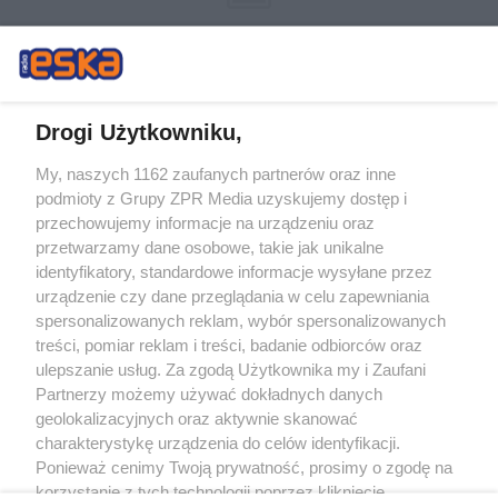
Drogi Użytkowniku,
My, naszych 1162 zaufanych partnerów oraz inne
Żaden utwór zamieszczony w serwisie nie może być powielany i
podmioty z Grupy ZPR Media uzyskujemy dostęp i
rozpowszechniany lub dalej rozpowszechniany w jakikolwiek sposób (w
tym także elektroniczny lub mechaniczny) na jakimkolwiek polu
przechowujemy informacje na urządzeniu oraz
eksploatacji w jakiejkolwiek formie, włącznie z umieszczaniem w Internecie
przetwarzamy dane osobowe, takie jak unikalne
bez pisemnej zgody właściciela praw. Jakiekolwiek użycie lub
wykorzystanie utworów w całości lub w części z naruszeniem prawa, tzn.
identyfikatory, standardowe informacje wysyłane przez
bez właściwej zgody, jest zabronione pod groźbą kary i może być ścigane
urządzenie czy dane przeglądania w celu zapewniania
prawnie.
spersonalizowanych reklam, wybór spersonalizowanych
treści, pomiar reklam i treści, badanie odbiorców oraz
ulepszanie usług. Za zgodą Użytkownika my i Zaufani
Partnerzy możemy używać dokładnych danych
geolokalizacyjnych oraz aktywnie skanować
charakterystykę urządzenia do celów identyfikacji.
O nas
Ponieważ cenimy Twoją prywatność, prosimy o zgodę na
korzystanie z tych technologii poprzez kliknięcie