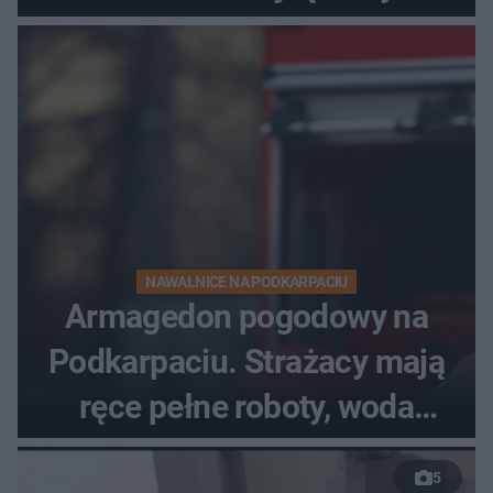
dzieci
NAWAŁNICE NA PODKARPACIU
Armagedon pogodowy na
Podkarpaciu. Strażacy mają
ręce pełne roboty, woda
zalewa posesje i budynki
5