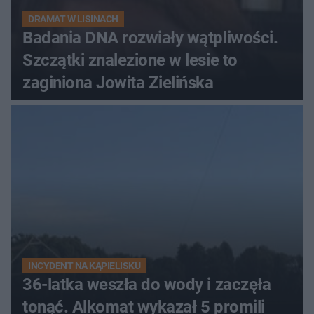
DRAMAT W LISINACH
Badania DNA rozwiały wątpliwości.
Szczątki znalezione w lesie to
zaginiona Jowita Zielińska
INCYDENT NA KĄPIELISKU
36-latka weszła do wody i zaczęła
tonąć. Alkomat wykazał 5 promili